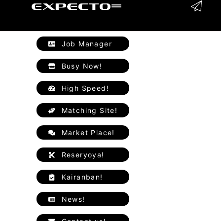
Job Manager
Busy Now!
High Speed!
Matching Site!
Market Place!
Reseryoya!
Kairanban!
News!