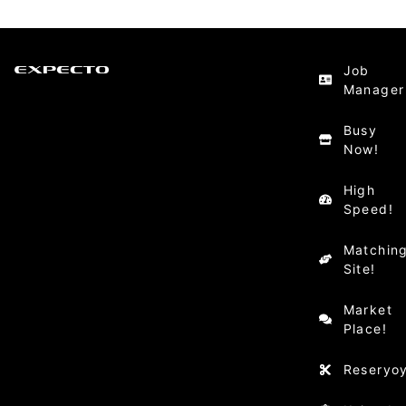
Job
Manager
Busy
Now!
High
Speed!
Matchin
Site!
Market
Place!
Reseryo