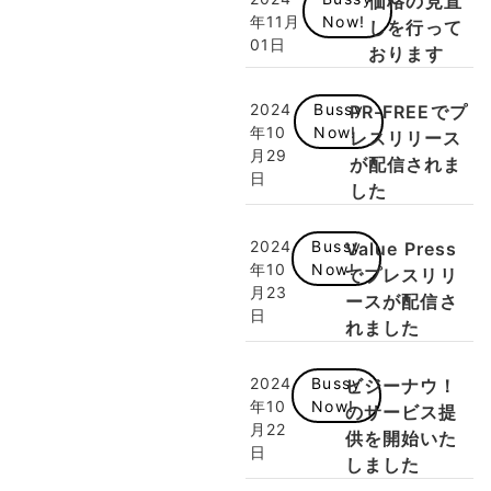
価格の見直
年11月
Now!
しを行って
01日
おります
2024
Bussy
PR-FREEでプ
年10
Now!
レスリリース
月29
が配信されま
日
した
2024
Bussy
Value Press
年10
Now!
でプレスリリ
月23
ースが配信さ
日
れました
2024
Bussy
ビジーナウ！
年10
Now!
のサービス提
月22
供を開始いた
日
しました